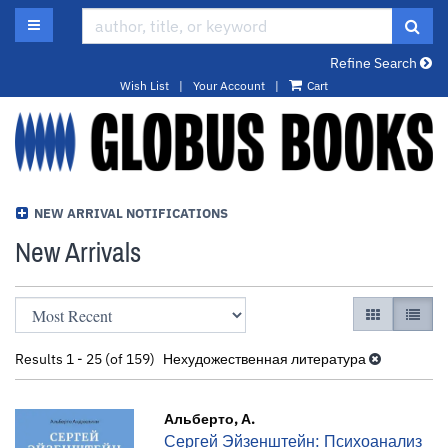
Skip
TOGGLE MAIN NAVIGATION
SUB
to
main
Refine Search
content
Wish List
|
Your Account
|
Cart
NEW ARRIVAL NOTIFICATIONS
New Arrivals
Refine
Skip
GALLERY VI
LIST 
search
to
results
search
Results
1 - 25 (of 159)
Нехудожественная литература
results
Альберто, А.
Сергей Эйзенштейн: Психоанализ