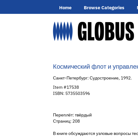
Skip
Home
Browse Categories
to
main
content
Космический флот и управле
Санкт-Петербург:
Судостроение,
1992.
Item #17538
ISBN:
5735503596
Переплёт: твёрдый
Страниц: 208
В книге обсуждаются узловые вопросы те