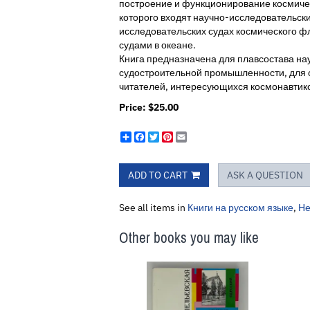
построение и функционирование космичес
которого входят научно-исследовательски
исследовательских судах космического ф
судами в океане.
Книга предназначена для плавсостава на
судостроительной промышленности, для с
читателей, интересующихся космонав­тико
Price:
$25.00
Share
Facebook
Twitter
Pinterest
Email
ADD TO CART
ASK A QUESTION
See all items in
Книги на русском языке
,
Не
Other books you may like