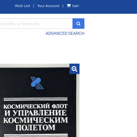
Wish List
|
Your Account
|
Cart
SUBMIT SEARCH
ADVANCED SEARCH