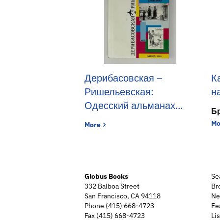
Дерибасовская –
К
Ришельевская:
н
Одесский альманах...
Бр
Mo
Дерибасовская – Ришельевская: 
More
Globus Books
Se
332 Balboa Street
Br
San Francisco, CA 94118
Ne
Phone
(415) 668-4723
Fe
Fax (415) 668-4723
Lis