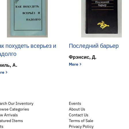
ак похудеть всерьез и
Последний барьер
адолго
Фрэнсис, Д.
Последний барьер
More
иль, А.
Как похудеть всерьез и надолго
re
Одесский альманах №13
arch Our Inventory
Events
owse Categories
About Us
w Arrivals
Contact Us
atured Items
Terms of Sale
ts
Privacy Policy