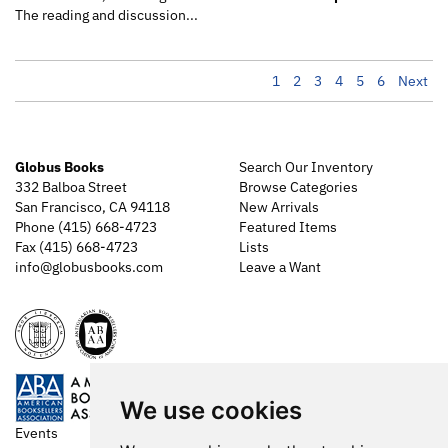
The reading and discussion...
1
2
3
4
5
6
Next
Globus Books
Search Our Inventory
332 Balboa Street
Browse Categories
San Francisco, CA 94118
New Arrivals
Phone
(415) 668-4723
Featured Items
Fax (415) 668-4723
Lists
info@globusbooks.com
Leave a Want
We use cookies
Events
Shopping Cart